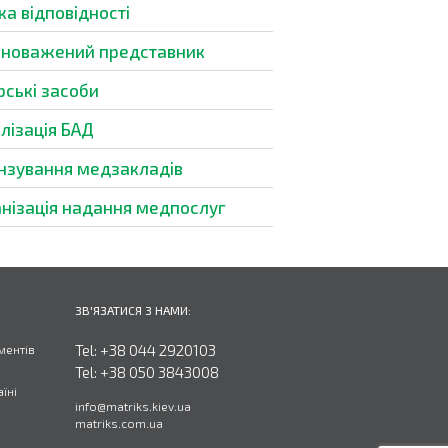
ка відповідності
вноважений представник
рські засоби
лізація БАД
нзування медзакладів
нізація надання медпослуг
ЗВ'ЯЗАТИСЯ З НАМИ:
Tel:
+38 044 2920103
ментів
Tel:
+38 050 3843008
їні
info@matriks.kiev.ua
matriks.com.ua