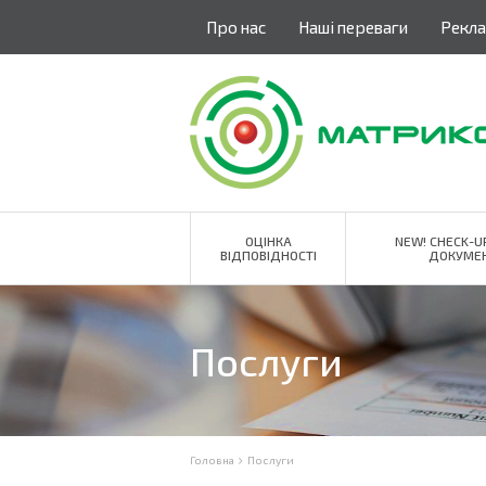
Про нас
Наші переваги
Рекла
ОЦІНКА
NEW! CHECK-U
ВІДПОВІДНОСТІ
ДОКУМЕН
Послуги
Головна
Послуги