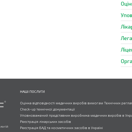
Оцін
Упо
Ліка
Лега
Ліце
Орга
НАШІ ПОСЛУГИ
Оцінка відповідності медичних виробів вимогам Технічних регла
Check-up технічної документації
Уповноважений представник виробника медичних виробів в Укра
Реєстрація лікарських засобів
ологій
Реєстрація БАД та косметичних засобів в Україні